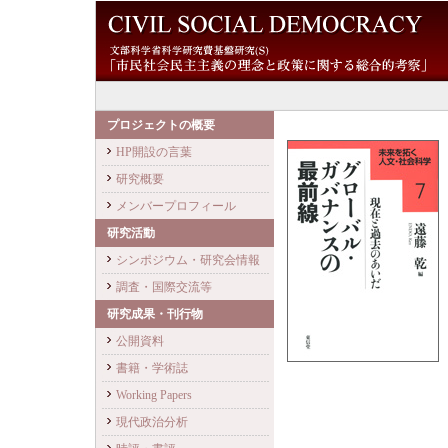
プロジェクトの概要
HP開設の言葉
研究概要
メンバープロフィール
研究活動
シンポジウム・研究会情報
調査・国際交流等
研究成果・刊行物
公開資料
書籍・学術誌
Working Papers
現代政治分析