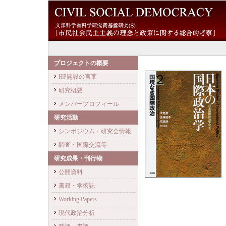
プロジェクトの概要
HP開設の言葉
研究概要
メンバープロフィール
研究活動
シンポジウム・研究会情報
調査・国際交流等
研究成果・刊行物
公開資料
書籍・学術誌
Working Papers
現代政治分析