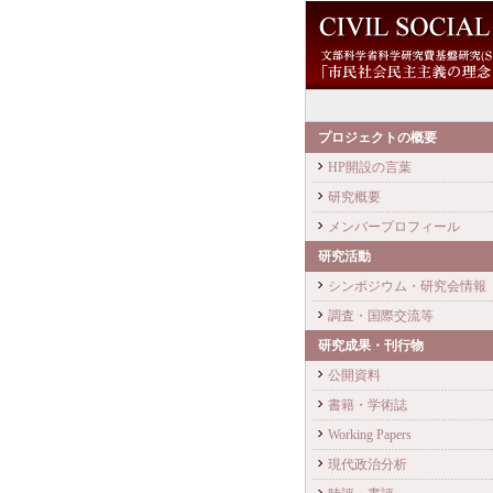
プロジェクトの概要
HP開設の言葉
研究概要
メンバープロフィール
研究活動
シンポジウム・研究会情報
調査・国際交流等
研究成果・刊行物
公開資料
書籍・学術誌
Working Papers
現代政治分析