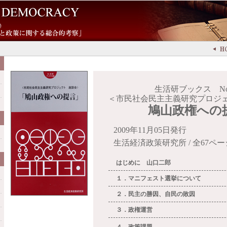
生活研ブックス No.
＜市民社会民主主義研究プロジ
鳩山政権への
2009年11月05日発行
生活経済政策研究所 / 全67ペー
はじめに 山口二郎
１．マニフェスト選挙について
２．民主の勝因、自民の敗因
３．政権運営