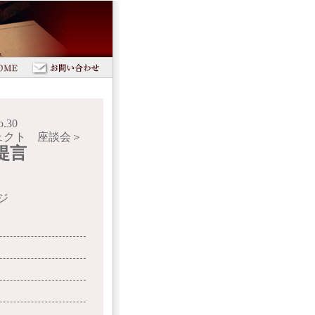
30
ェクト 座談会＞
提言
ジ