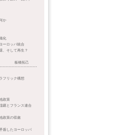
何か
織化
ヨーロッパ統合
退、そして再生？
板橋拓己
フリック構想
地政策
とフランス連合
地政策の収斂
盾したヨーロッパ