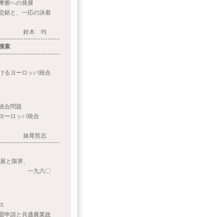
摩擦への発展
交錯と、一応の決着
鈴木 均
模索
るヨーロッパ統合
統合問題
ヨーロッパ統合
妹尾哲志
展と限界、
六〇
ス
盟申請と共通農業政