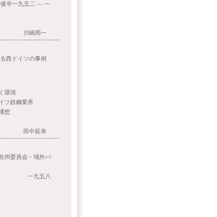
二 ― 一
川嶋周一
西ドイツの事例
く環境
イツ鉄鋼業界
構想
田中延幸
州委員会・域外パ
五八