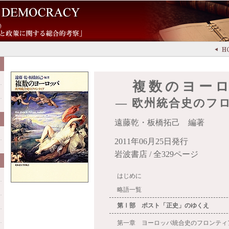
複数のヨー
― 欧州統合史のフ
遠藤乾・板橋拓己 編著
2011年06月25日発行
岩波書店 / 全329ページ
はじめに
略語一覧
第Ⅰ部 ポスト「正史」のゆくえ
第一章 ヨーロッパ統合史のフロンティ