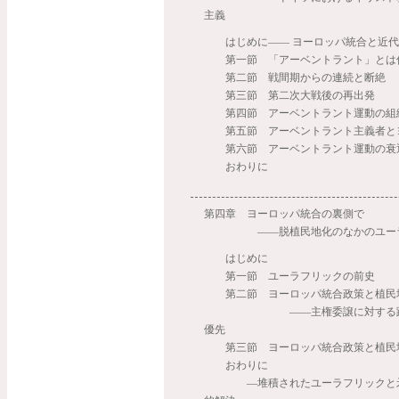
主義
はじめに―― ヨーロッパ統合と近代
第一節 「アーベントラント」とは
第二節 戦間期からの連続と断絶
第三節 第二次大戦後の再出発
第四節 アーベントラント運動の組
第五節 アーベントラント主義者と
第六節 アーベントラント運動の衰
おわりに
第四章 ヨーロッパ統合の裏側で
――脱植民地化のなかのユーラ
はじめに
第一節 ユーラフリックの前史
第二節 ヨーロッパ統合政策と植民
――主権委譲に対する躊躇
優先
第三節 ヨーロッパ統合政策と植民
おわりに
―堆積されたユーラフリックと矛