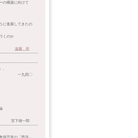
の構築に向けて
うに進展してきたの
行くのか
遠藤 乾
」、
四〇
論
宮下雄一郎
保守派の「西洋」