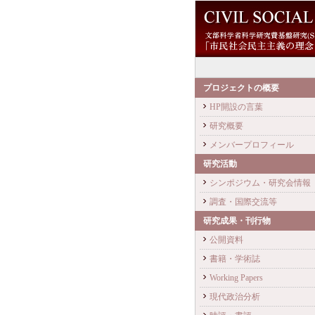
プロジェクトの概要
HP開設の言葉
研究概要
メンバープロフィール
研究活動
シンポジウム・研究会情報
調査・国際交流等
研究成果・刊行物
公開資料
書籍・学術誌
Working Papers
現代政治分析