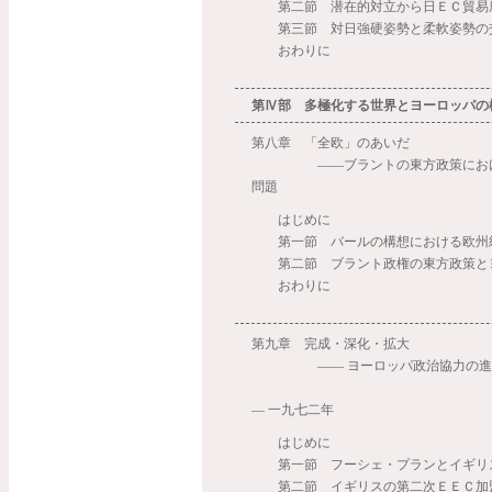
第二節 潜在的対立から日ＥＣ貿易
第三節 対日強硬姿勢と柔軟姿勢の
おわりに
第Ⅳ部 多極化する世界とヨーロッパの
第八章 「全欧」のあいだ
――ブラントの東方政策におけ
問題
はじめに
第一節 バールの構想における欧州
第二節 ブラント政権の東方政策と
おわりに
第九章 完成・深化・拡大
―― ヨーロッパ政治協力の進
一九
― 一九七二年
はじめに
第一節 フーシェ・プランとイギリ
第二節 イギリスの第二次ＥＥＣ加