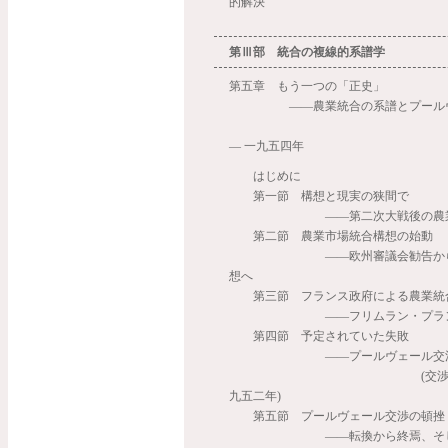
的解決
第Ⅲ部 統合の複線的系譜学
第五章 もう一つの「正史」
――農業統合の系譜とプールヴ
一九
― 一九五四年
はじめに
第一節 構想と現実の狭間で
――第二次大戦後の農業統
第二節 農業市場統合構想の始動
――欧州審議会勧告からマ
想へ
第三節 フランス政府による農業統
――フリムラン・プランの
第四節 予定されていた失敗
――プールヴェール交渉
(交渉前半一九五
九五二年)
第五節 プールヴェール交渉の頓挫
――転換から終焉、そし