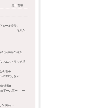
黒田友哉
ェール交渉、
四八
合議論の開始
エストラッチ構
合の着手
生成と提示
の開始
一 ― 一
て復活へ