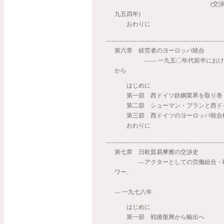
(交渉後半一九五
九五四年)
おわりに
第六章 経営者のヨーロッパ統合
―― 一九五〇年代前半における
から
はじめに
第一節 西ドイツ鉄鋼業界を取り巻
第二節 シューマン・プランと西ド
第三節 西ドイツのヨーロッパ統合
おわりに
第七章 日欧貿易摩擦の交渉史
―アクターとしての労働組合・欧
ワー、
一九
― 一九七八年
はじめに
第一節 戦後復興から輸出へ