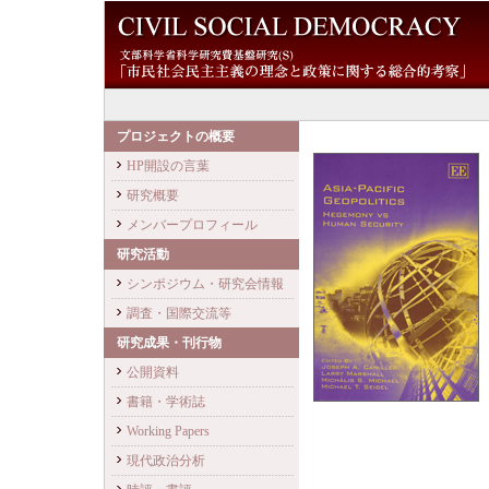
プロジェクトの概要
HP開設の言葉
研究概要
メンバープロフィール
研究活動
シンポジウム・研究会情報
調査・国際交流等
研究成果・刊行物
公開資料
書籍・学術誌
Working Papers
現代政治分析