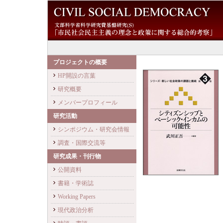
プロジェクトの概要
HP開設の言葉
研究概要
メンバープロフィール
研究活動
シンポジウム・研究会情報
調査・国際交流等
研究成果・刊行物
公開資料
書籍・学術誌
Working Papers
現代政治分析