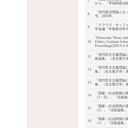
7
から」『早稲田政治経済
「現代政治理論と公／
8
号、2003年。
「クラウス・オッフ
9
学会編『年報政治学20
“Democratic Theory and 
10
Politics, Graduate Scho
Proceedings(2001.9.4-2
「現代民主主義理論
11
政論集』（名古屋大学）
「現代民主主義理論
12
集』（名古屋大学）第1
「現代民主主義理論
13
集』（名古屋大学）第1
「国家―社会関係の
14
（3・完）」『法政論集
「国家―社会関係の
15
（2）」『法政論集』（
「国家―社会関係の
16
（1）」『法政論集』（