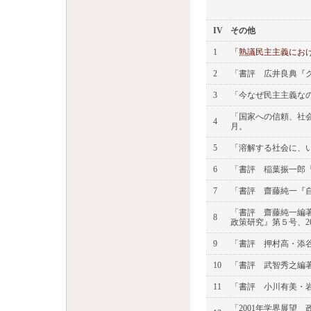
IV
その他
1
「熟議民主主義におけ
2
「書評 広井良典『グ
3
「今なぜ民主主義なの
「国家への信頼、社会
4
月。
5
「溶解する社会に、い
6
「書評 稲葉振一郎『
7
「書評 齋藤純一『自由
「書評 齋藤純一編
8
政策研究』第５号、20
9
「書評 押村高・添谷
10
「書評 武智秀之編著
11
「書評 小川有美・岩
「2001年学界展望