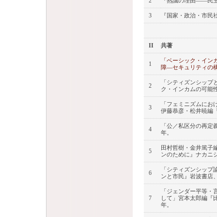
2
『熟議の理由――民主
3
『国家・政治・市民社
II
共著
「ベーシック・イン
1
障―セキュリティの構
「シティズンシップ
2
ク・インカムの可能性
「フェミニズムにお
3
伊藤恭彦・松井暁編『
「公／私区分の再定義
4
年。
田村哲樹・金井篤子
5
ンのために』ナカニシ
「シティズンシップ
6
ンと市民』岩波書店、2
「ジェンダー平等・
7
して」宮本太郎編『比
年。