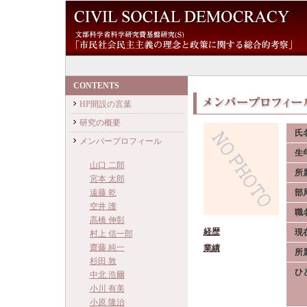
CONTENTS
HP開設の言葉
研究の概要
氏
メンバープロフィール
生
山口 二郎
所
宮本 太郎
遠藤 乾
部
空井 護
職
高橋 伸彰
経歴
現
村上 信一郎
齋藤 純一
業績
所
杉田 敦
ひ
中北 浩爾
小川 有美
小原 隆治