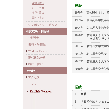
遠藤 誠治
経歴
野田 昌吾
1970年 高知県生まれ 
宇野 重規
田村 哲樹
1989年 修道高等学校卒
シンポジウム・研究会
1994年 名古屋大学法学
研究成果・刊行物
1999年 名古屋大学大
公開資料
名古屋大学大学院
書籍・学術誌
2001年 名古屋大学大
Working Papers
2003年 名古屋大学男女
現代政治分析
2007年 名古屋大学大
時評・書評
2010年 名古屋大学大学
その他
アクセス
リンク
業績
I
単著
1
『政治理論とフェミニ