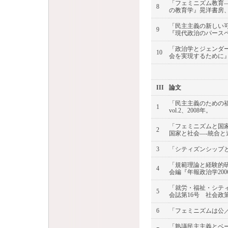
「フェミニズム教育
8
の教育学』晃洋書房、2
「民主主義の新しい
9
『現代政治のパースペ
「政治学とジェンダ
10
会を実現するために』
III
論文
「民主主義のための
1
vol.2、2008年。
「フェミニズムと国家
2
国家と社会―-統合と
3
「シティズンシップと
「規範理論と経験的
4
会編『年報政治学200
「就労・福祉・シテ
5
会誌第16号 社会政
6
「フェミニズムは公／
「熟議民主主義とベ