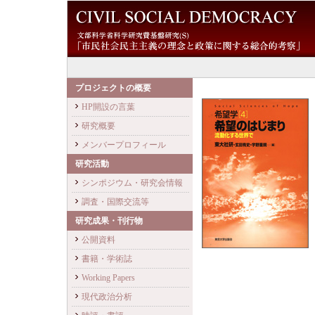
プロジェクトの概要
HP開設の言葉
研究概要
メンバープロフィール
研究活動
シンポジウム・研究会情報
調査・国際交流等
研究成果・刊行物
公開資料
書籍・学術誌
Working Papers
現代政治分析