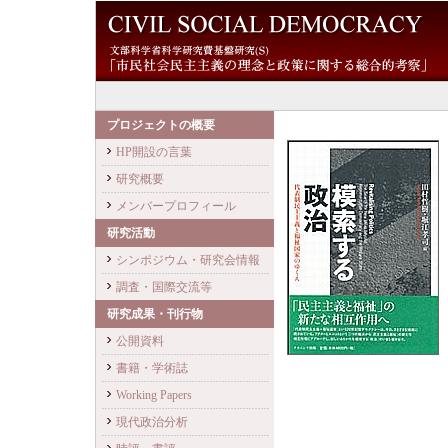
プロジェクトの概要
HP開設の言葉
研究概要
メンバープロフィール
研究活動
シンポジウム・研究会情報
調査・国際交流等
研究成果・刊行物
公開資料
書籍・学術誌
Working Papers
現代政治分析