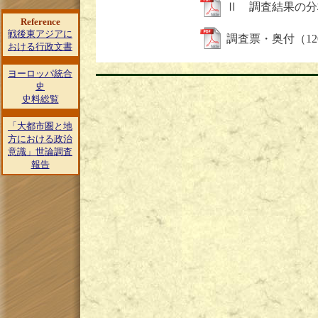
Ⅱ 調査結果の分析
Reference
戦後東アジアに
調査票・奥付（12
おける行政文書
ヨーロッパ統合
史
史料総覧
「大都市圏と地
方における政治
意識」世論調査
報告