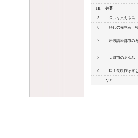
III
共著
5
「公共を支える民
6
「時代の先覚者・後藤
7
「岩波講座都市の再
8
「大都市のあゆみ
9
「民主党政権は何
など