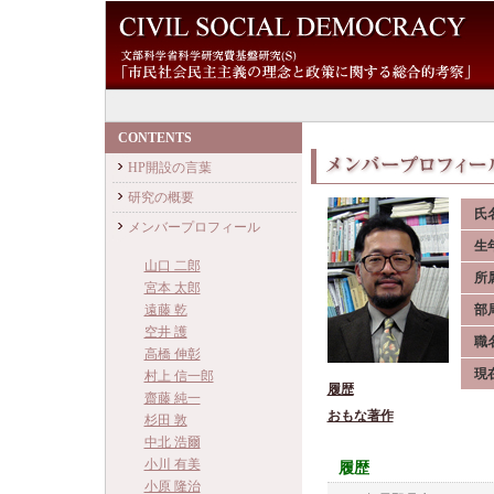
CONTENTS
HP開設の言葉
研究の概要
氏
メンバープロフィール
生
山口 二郎
所
宮本 太郎
遠藤 乾
部
空井 護
職
高橋 伸彰
現
村上 信一郎
履歴
齋藤 純一
おもな著作
杉田 敦
中北 浩爾
小川 有美
履歴
小原 隆治