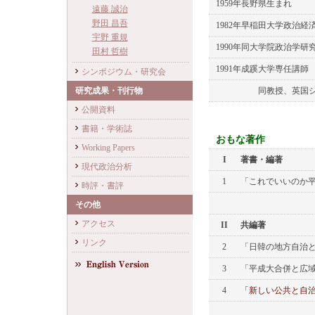
1959年長野県生まれ
遠藤 誠治
野田 昌吾
1982年早稲田大学政治経
宇野 重規
1990年同大学院政治学
田村 哲樹
1991年成蹊大学専任講師
シンポジウム・研究会
研究成果・刊行物
同教授、英国シェフ
公開資料
書籍・学術誌
おもな著作
Working Papers
I
著書・編著
現代政治分析
1
「これでいいのか
時評・書評
その他
アクセス
II
共編著
リンク
2
「日韓の地方自治
3
「平成大合併と広
4
「新しい公共と自